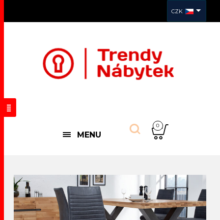
CZK
0
MENU