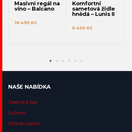
Masivní regál na
Komfortní
víno – Balcano
sametová židle
hnědá – Lunis II
16 450
Kč
6 450
Kč
PŘIDAT DO KOŠÍKU
PŘIDAT DO KOŠÍKU
NAŠE NABÍDKA
Jídelna & Bar
Ložnice
Obývací pokoj