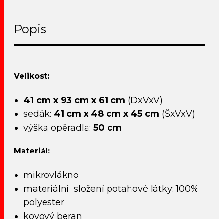
Popis
Velikost:
41 cm x 93 cm x 61 cm
(DxVxV)
sedák:
41 cm x 48 cm x 45 cm
(ŠxVxV)
výška opěradla:
50 cm
Materiál:
mikrovlákno
materiální složení potahové látky: 100%
polyester
kovový beran