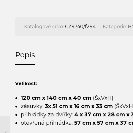
Katalogové číslo:
CZ9740/f294
Kategorie:
Ba
Popis
Velikost:
120 cm x 140 cm x 40 cm
(ŠxVxH)
zásuvky:
3x 51 cm x 16 cm x 33 cm
(ŠxVxH
přihrádky za dvířky:
4 x 37 cm x 28 cm x
otevřená přihrádka:
57 cm x 57 cm x 37 