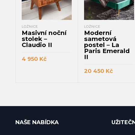
LOŽNICE
LOŽNICE
Masivní noční
Moderní
stolek –
sametová
Claudio II
postel – La
Paris Emerald
II
4 950
Kč
PŘIDAT DO KOŠÍKU
20 450
Kč
PŘIDAT DO KOŠÍKU
NAŠE NABÍDKA
UŽITEČ