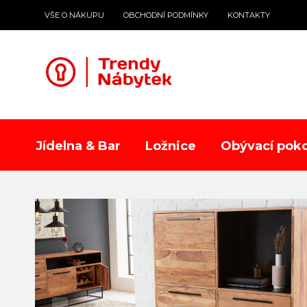
VŠE O NÁKUPU
OBCHODNÍ PODMÍNKY
KONTAKTY
Jídelna & Bar
Ložnice
Obývací poko