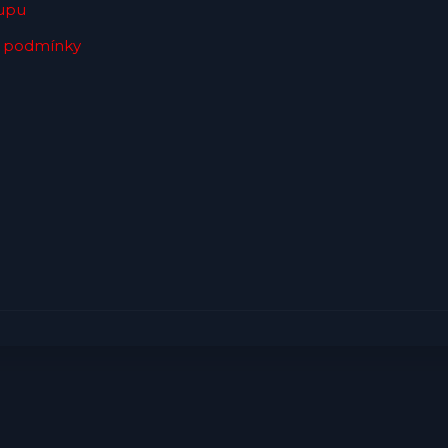
upu
 podmínky