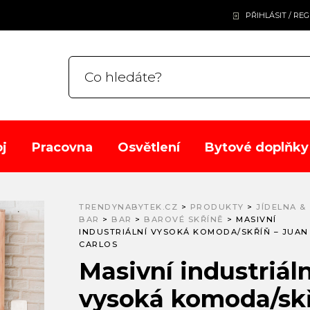
PŘIHLÁSIT / RE
j
Pracovna
Osvětlení
Bytové doplňky
TRENDYNABYTEK.CZ
>
PRODUKTY
>
JÍDELNA &
BAR
>
BAR
>
BAROVÉ SKŘÍNĚ
>
MASIVNÍ
INDUSTRIÁLNÍ VYSOKÁ KOMODA/SKŘÍŇ – JUAN
CARLOS
Masivní industriáln
vysoká komoda/skř