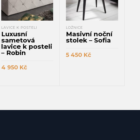
LAVICE K POSTELI
LOŽNICE
LAVI
Luxusní
Masivní noční
Lu
sametová
stolek – Sofia
an
lavice k posteli
k 
– Robin
Ri
5 450
Kč
PŘIDAT DO KOŠÍKU
4 950
Kč
5 
PŘIDAT DO KOŠÍKU
P