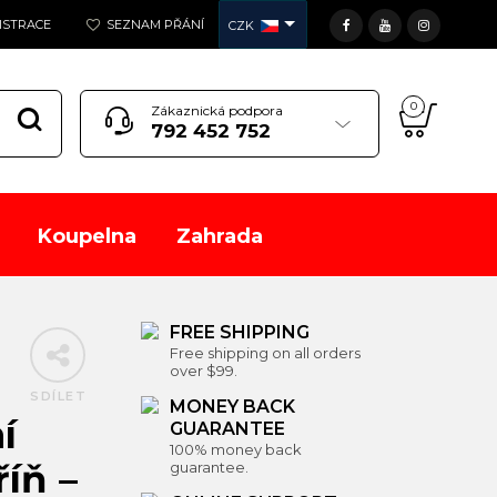
GISTRACE
SEZNAM PŘÁNÍ
CZK
0
Zákaznická podpora
792 452 752
Koupelna
Zahrada
FREE SHIPPING
Free shipping on all orders
over $99.
SDÍLET
MONEY BACK
í
GUARANTEE
100% money back
íň –
guarantee.