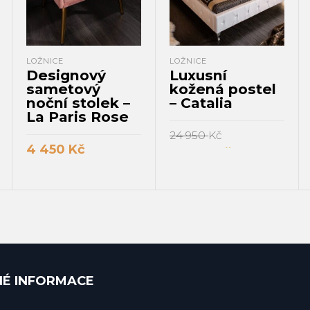
LOŽNICE
LOŽNICE
Designový
Luxusní
sametový
kožená postel
noční stolek –
– Catalia
La Paris Rose
24 950
Kč
4 450
Kč
17 450
Kč
PŘIDAT DO KOŠÍKU
PŘIDAT DO KOŠÍKU
NÉ INFORMACE