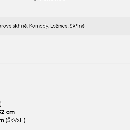
rové skříně
,
Komody
,
Ložnice
,
Skříně
)
 32 cm
cm
(ŠxVxH)