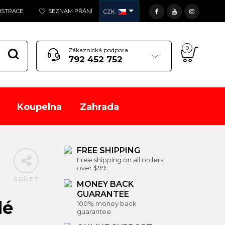
GISTRACE
SEZNAM PŘÁNÍ
CZK
0
Zákaznická podpora
792 452 752
Koupelna
Zahrada
FREE SHIPPING
Í
Free shipping on all orders
over $99.
SDÍLET
MONEY BACK
GUARANTEE
dé
100% money back
guarantee.