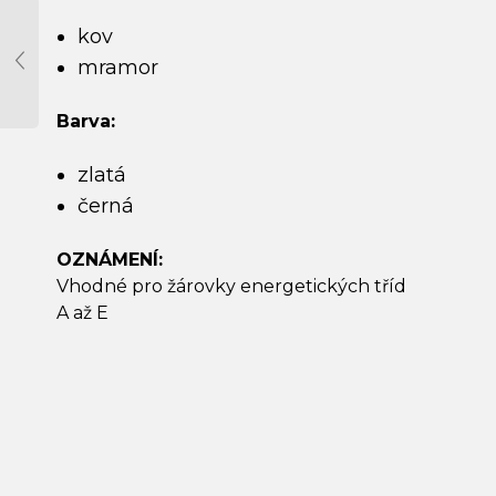
kov
mramor
Barva:
zlatá
černá
OZNÁMENÍ:
Vhodné pro žárovky energetických tříd
A až E