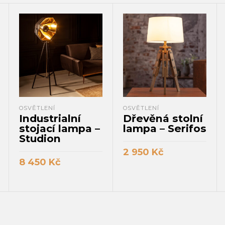
OSVĚTLENÍ
OSVĚTLENÍ
Industrialní
Dřevěná stolní
stojací lampa –
lampa – Serifos
Studion
2 950
Kč
8 450
Kč
PŘIDAT DO KOŠÍKU
PŘIDAT DO KOŠÍKU