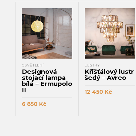
OSVĚTLENÍ
LUSTRY
Designová
Křišťálový lustr
stojací lampa
šedý – Avreo
bílá – Ermupolo
II
12 450
Kč
PŘIDAT DO KOŠÍKU
6 850
Kč
PŘIDAT DO KOŠÍKU