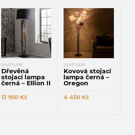
OSVĚTLENÍ
OSVĚTLENÍ
OSV
Dřevěná
Kovová stojací
Te
stojací lampa
lampa černá –
st
černá – Ellion II
Oregon
Ko
13 950
Kč
4 450
Kč
3 
PŘIDAT DO KOŠÍKU
PŘIDAT DO KOŠÍKU
P