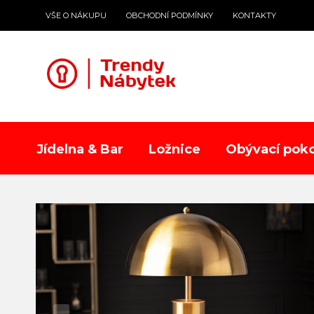
VŠE O NÁKUPU
OBCHODNÍ PODMÍNKY
KONTAKTY
Jídelna & Bar
Ložnice
Obývací poko