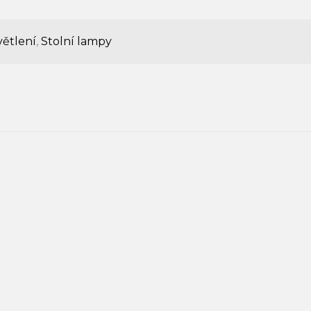
ětlení
,
Stolní lampy