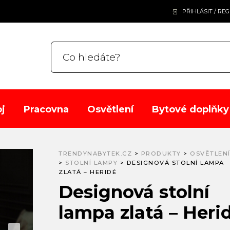
PŘIHLÁSIT / RE
j
Pracovna
Osvětlení
Bytové doplňky
TRENDYNABYTEK.CZ
>
PRODUKTY
>
OSVĚTLEN
>
STOLNÍ LAMPY
>
DESIGNOVÁ STOLNÍ LAMPA
ZLATÁ – HERIDÉ
Designová stolní
lampa zlatá – Heri