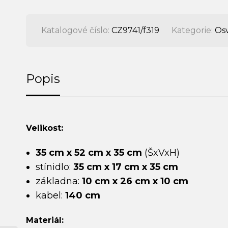
Katalogové číslo:
CZ9741/f319
Kategorie:
Osv
Popis
Velikost:
35 cm x 52 cm x 35 cm
(ŠxVxH)
stínidlo:
35 cm x 17 cm x 35 cm
základna:
10 cm x 26 cm x 10 cm
kabel:
140 cm
Materiál: