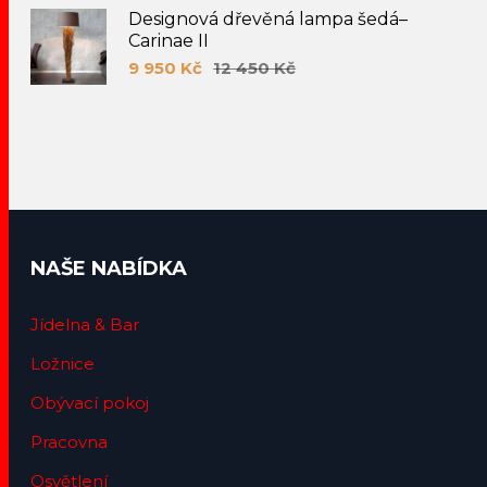
Designová dřevěná lampa šedá–
Carinae II
9 950
Kč
12 450
Kč
NAŠE NABÍDKA
Jídelna & Bar
Ložnice
Obývací pokoj
Pracovna
Osvětlení