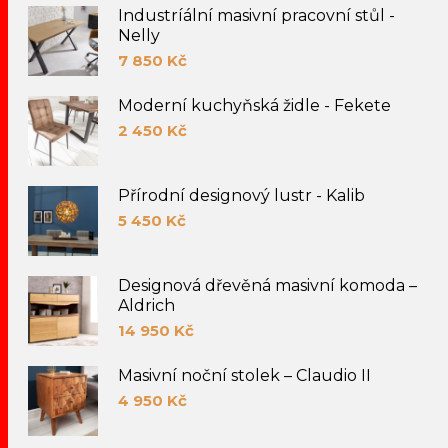
Industríální masivní pracovní stůl -
Nelly
7 850
Kč
Moderní kuchyňská židle - Fekete
2 450
Kč
Přírodní designový lustr - Kalib
5 450
Kč
Designová dřevěná masivní komoda –
Aldrich
14 950
Kč
Masivní noční stolek – Claudio II
4 950
Kč