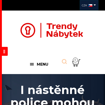
CZK
0
MENU
I nástěnné
police mohou